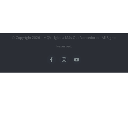
© Copyright
2026 IMQV - Iglesia Más Que Vencedores All Rights
Reserved.
Facebook
Instagram
YouTube