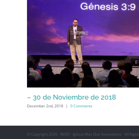
– 30 de Noviembre de 2018
December 2nd, 2018
|
0 Comments
© Copyright
2026 IMQV - Iglesia Más Que Vencedores All Right