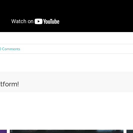
0 Comments
atform!