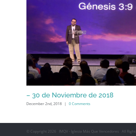
– 30 de Noviembre de 2018
December 2nd, 2018
|
0 Comments
© Copyright
2026 IMQV - Iglesia Más Que Vencedores All Right