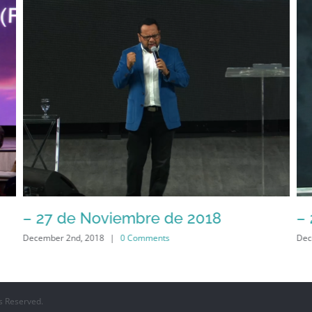
– 27 de Noviembre de 2018
–
December 2nd, 2018
|
0 Comments
Dec
s Reserved.