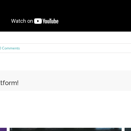
0 Comments
atform!