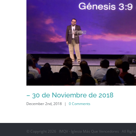
018
– 27 de Noviembre de 2018
December 2nd, 2018
|
0 Comments
© Copyright
2026 IMQV - Iglesia Más Que Vencedores All Right