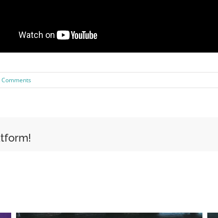
0 Comments
atform!