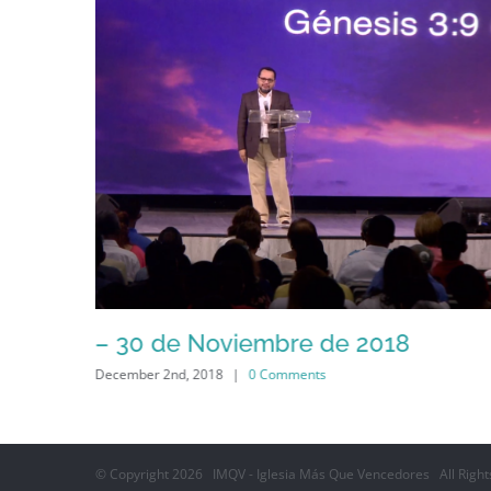
– 30 de Noviembre de 2018
December 2nd, 2018
|
0 Comments
© Copyright
2026 IMQV - Iglesia Más Que Vencedores All Right