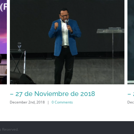
– 27 de Noviembre de 2018
–
December 2nd, 2018
|
0 Comments
Dec
s Reserved.