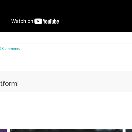
0 Comments
atform!