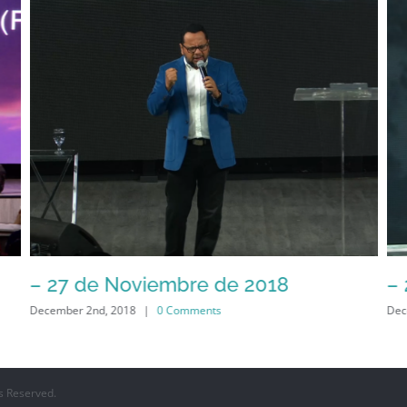
– 27 de Noviembre de 2018
–
December 2nd, 2018
|
0 Comments
Dec
s Reserved.