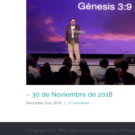
– 30 de Noviembre de 2018
December 2nd, 2018
|
0 Comments
© Copyright
2026 IMQV - Iglesia Más Que Vencedores All Right