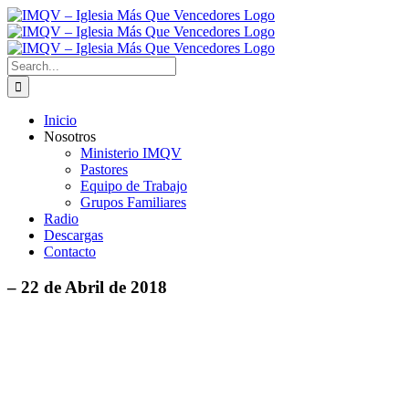
Skip
to
content
Search
for:
Inicio
Nosotros
Ministerio IMQV
Pastores
Equipo de Trabajo
Grupos Familiares
Radio
Descargas
Contacto
– 22 de Abril de 2018