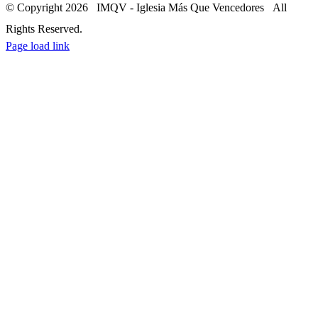
© Copyright
2026 IMQV - Iglesia Más Que Vencedores All
Rights Reserved.
Facebook
Instagram
YouTube
Page load link
Go
to
Top